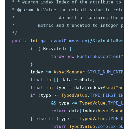
 * * @param index Index of the attribute to re
 * @param defValue The default value to return
 *                 default or contains the wro
 *         metric and truncated to integer pix
 */
public
int
getLayoutDimension
(
@StyleableRes
i
if
(
mRecycled
)
{
throw
new
RuntimeException
(
"Ca
}
index
*=
AssetManager
.
STYLE_NUM_ENTRIE
final
int
[]
data
=
mData
;
final
int
type
=
data
[
index
+
AssetManag
if
(
type
>=
TypedValue
.
TYPE_FIRST_INT
&&
type
<=
TypedValue
.
TYPE_LAS
return
data
[
index
+
AssetManager
}
else
if
(
type
==
TypedValue
.
TYPE_DIM
return
TypedValue
.
complexToDim