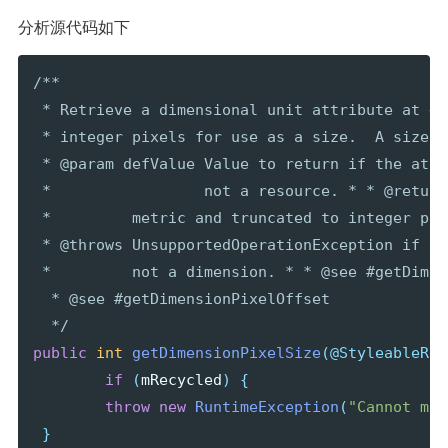
分析源代码如下
/**  

 * Retrieve a dimensional unit attribute at <v
 * integer pixels for use as a size.  A size c
 * @param defValue Value to return if the attr
 *                 not a resource. * * @return
 *         metric and truncated to integer pix
 * @throws UnsupportedOperationException if th
 *         not a dimension. * * @see #getDimens
  * @see #getDimensionPixelOffset  

  */
public
int
getDimensionPixelSize
(
@StyleableRes
if
(
mRecycled
)
{
throw
new
RuntimeException
(
"Cannot mak
}