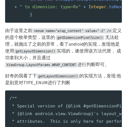
+
" to dimension: type=0x"
+
Integer
.
toHexSt
}
由于这里之前
定义
<enum name="wrap_content" value="-2" />
的是个枚举类型，这里的
无法处
getDimensionPixelSize()
理，就抛出了之前的异常，看了android的实现，发现他是
使用
实现的，遂使用该方法代替， 成
getLayoutDimension()
功拿到大小，并且通过
进行判断即可。
ViewGroup.LayoutParams.WRAP_CONTENT
好奇的我看了下
的实现方法，发现 他
getLayoutDimension()
是刻意对TYPE_ENUM进行了判断
/**  

 * Special version of {@link #getDimensionPixe
 * {@link android.view.ViewGroup}'s layout_wid
 * attributes.  This is only here for performa