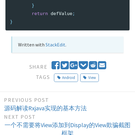
}
return
defValue
;
}
Written with
StackEdit
.
S
T
S
A
S
E
SHARE
h
w
h
d
h
m
TAGS
Android
View
a
e
a
d
a
a
r
e
r
t
r
i
e
t
e
o
e
l
PREVIOUS POST
o
o
P
o
源码解读Rxjava实现的基本方法
n
n
o
n
F
G
c
R
NEXT POST
a
o
k
e
一个不需要将View添加到Display的View欺骗截图
c
o
e
d
框架