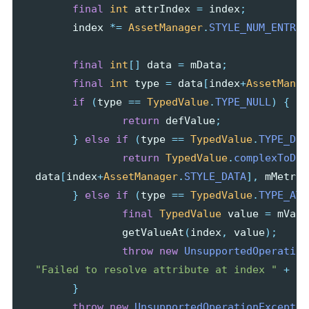
final
int
attrIndex
=
index
;
index
*=
AssetManager
.
STYLE_NUM_ENTRIE
final
int
[]
data
=
mData
;
final
int
type
=
data
[
index
+
AssetManag
if
(
type
==
TypedValue
.
TYPE_NULL
)
{
return
defValue
;
}
else
if
(
type
==
TypedValue
.
TYPE_DIM
return
TypedValue
.
complexToDim
data
[
index
+
AssetManager
.
STYLE_DATA
],
mMetric
}
else
if
(
type
==
TypedValue
.
TYPE_ATT
final
TypedValue
value
=
mValu
getValueAt
(
index
,
value
);
throw
new
UnsupportedOperation
"Failed to resolve attribute at index "
+
at
}
throw
new
UnsupportedOperationExceptio