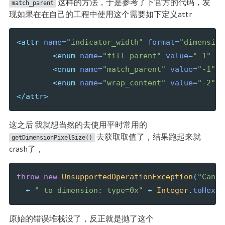
这样的方法，于是参考了下官方的代码，发
match_parent
现如果在在自己的工程中使用这个需要如下定义attr
<attr
name=
"indicator_width"
format=
"dimension
<enum
name=
"fill_parent"
value=
"-1"
/>
<enum
name=
"match_parent"
value=
"-1"
/
<enum
name=
"wrap_content"
value=
"-2"
/
</attr>
这之后 我就想当然的去使用平时常用的
去获取取值了，结果跑起来就
getDimensionPixelSize()
crash了，
throw
new
UnsupportedOperationException
(
"Can't
+
" to dimension: type=0x"
+
Integer
.
toHexSt
原始的错误堆栈没了，反正就是抛了这个